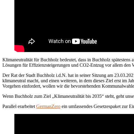
Klimaneutralität für Buchholz bedeutet, dass in Buchholz spätestens
Lösungen für Effizienzsteigerungen und CO2-Entzug vor allem den W
Der Rat der Stadt Buchholz i.d.N. hat in seiner Sitzung am 23.03.20
klimaneutral macht, und einen weiteren, in dem dieses Ziel erst im Ja
Vorgehen einfordert, wollen wir die bevorstehenden Kommunalwah
Wenn Buchholz zum Ziel „Klimaneutralität bis 2035“ steht, geht unse
Parallel erarbeitet
GermanZero
ein umfassendes Gesetzespaket zur Ei