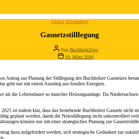
Kategorien
Aktion
Information
Gasnetzstilllegung
Beitragsautor
Von
BuchholzZero
Veröffentlichungsdatum
10. März 2026
n Antrag zur Planung der Stilllegung des Buchholzer Gasnetzes berate
Das geht nur mit einem Ausstieg aus fossilen Energien.
rzer als die Lebensdauer so mancher Heizungsanlage. Da Niedersachsen
25 ist zudem klar, dass das bestehende Buchholzer Gasnetz nicht sinn
fältig geplant werden, damit die Netzstilllegung nicht unkontrolliert ver
ngslösungen können nur mit einer strategischen Planung zur Gasnetzstil
ntrag dazu aufgefordert werden, sich strategische Gedanken zur zukün
en.