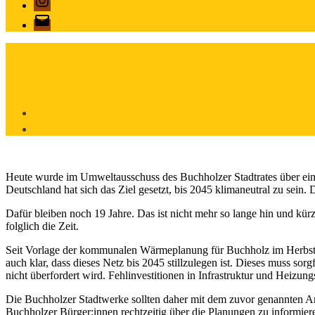
E-
Mail
Heute wurde im Umweltausschuss des Buchholzer Stadtrates über eine
Deutschland hat sich das Ziel gesetzt, bis 2045 klimaneutral zu sein. 
Dafür bleiben noch 19 Jahre. Das ist nicht mehr so lange hin und kü
folglich die Zeit.
Seit Vorlage der kommunalen Wärmeplanung für Buchholz im Herbst 20
auch klar, dass dieses Netz bis 2045 stillzulegen ist. Dieses muss sorg
nicht überfordert wird. Fehlinvestitionen in Infrastruktur und Heizu
Die Buchholzer Stadtwerke sollten daher mit dem zuvor genannten A
Buchholzer Bürger:innen rechtzeitig über die Planungen zu informier