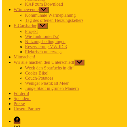
KAP zum Download
Wärmewende
Untermenü
anzeigen
Kommunale Wärmeplanung
Tag des offenen Heizungskellers
E-Carsharing
Untermenü
anzeigen
Projekt
Wie funktioniert’s?
Nutzungsbedingungen
Reservierung VW ID.3
Elektrisch unterwegs
Mitmachen!
Wir alle machen den Unterschied!
Untermenü
anzeigen
Weck den Sparfuchs in dir!
Cooles Bike!
Couch-Potatoes
Weniger Plastik ist Meer
Junge Stadt in grünen Mauern
Fördern!
Spenden!
Presse
Unsere Partner
Facebook
Instagram