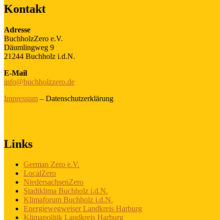
Kontakt
Adresse
BuchholzZero e.V.
Däumlingweg 9
21244 Buchholz i.d.N.
E-Mail
info@buchholzzero.de
Impressum
– Datenschutzerklärung
Links
German Zero e.V.
LocalZero
NiedersachsenZero
Stadtklima Buchholz i.d.N.
Klimaforum Buchholz i.d.N.
Energiewegweiser Landkreis Harburg
Klimapolitik Landkreis Harburg